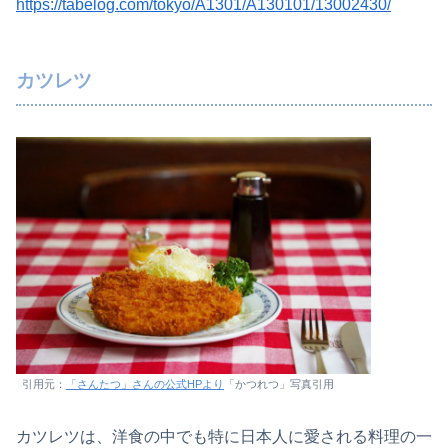
https://tabelog.com/tokyo/A1301/A130101/13002430/
カツレツ
引用元：
「さんたつ」さんの公式HPより
「かつれつ」写真引用
カツレツは、洋食の中でも特に日本人に愛される料理の一