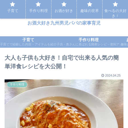
パパの家事育児など実体験をもとに応援するブログ
子育て
手作り料理
お酒が好き
趣味の世界
食べるの大好
き！
お酒大好き九州男児パパの家事育児
子育て
手作り料理
子育てで経験した内容・アイテムを紹介
子供・奥さんに喜ばれる簡単レシピ・便利アイテ
趣味
大人も子供も大好き！自宅で出来る人気の簡
単洋食レシピを大公開！
2024.04.25
手作り料理