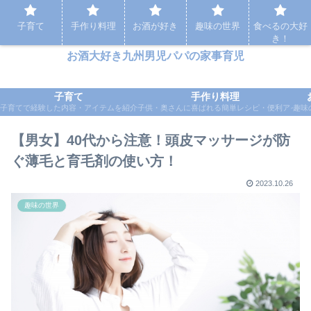
パパの家事育児など実体験をもとに応援するブログ
子育て
手作り料理
お酒が好き
趣味の世界
食べるの大好
き！
お酒大好き九州男児パパの家事育児
子育て
手作り料理
子育てで経験した内容・アイテムを紹介
子供・奥さんに喜ばれる簡単レシピ・便利アイテ
趣味
【男女】40代から注意！頭皮マッサージが防
ぐ薄毛と育毛剤の使い方！
2023.10.26
趣味の世界