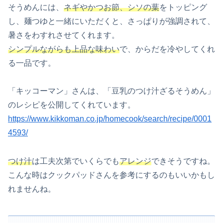
そうめんには、
ネギやかつお節、シソの葉
をトッピング
し、麺つゆと一緒にいただくと、さっぱりが強調されて、
暑さをわすれさせてくれます。
シンプルながらも上品な味わい
で、からだを冷やしてくれ
る一品です。
「キッコーマン」さんは、「豆乳のつけ汁ざるそうめん」
のレシピを公開してくれています。
https://www.kikkoman.co.jp/homecook/search/recipe/0001
4593/
つけ汁
は工夫次第でいくらでも
アレンジ
できそうですね。
こんな時はクックパッドさんを参考にするのもいいかもし
れませんね。