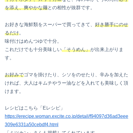
を添え、爽やかな麺
との相性が抜群です。
お好きな海鮮類をスーパーで買ってきて、
好き勝手にのせ
るだけ
。
味付けはめんつゆで十分。
これだけでも十分美味しい
「そうめん」
が出来上がりま
す。
お好みで
ゴマを掛けたり、シソをのせたり、辛みを加えた
ければ、大人はキムチやラー油などを入れても美味しく頂
けます。
レシピはこちら「Eレシピ」
https://erecipe.woman.excite.co.jp/detail/f94097d36ad3eee
309e6331a50cebdf4.html
「ミツカン」さんも掲載してくれています。