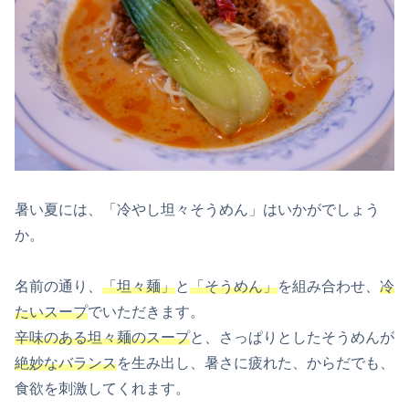
暑い夏には、「冷やし坦々そうめん」はいかがでしょう
か。
名前の通り、
「坦々麺」
と
「そうめん」
を組み合わせ、
冷
たいスープ
でいただきます。
辛味のある坦々麺のスープ
と、さっぱりとしたそうめんが
絶妙なバランス
を生み出し、暑さに疲れた、からだでも、
食欲を刺激してくれます。