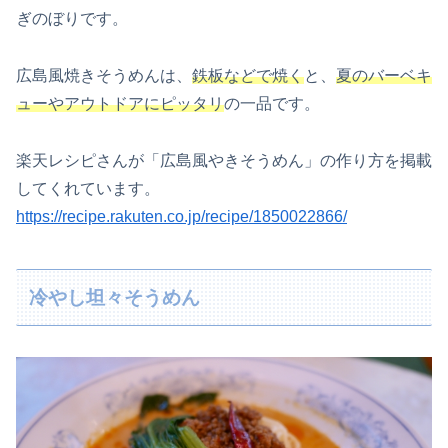
ぎのぼりです。
広島風焼きそうめんは、
鉄板などで焼く
と、
夏のバーベキ
ューやアウトドアにピッタリ
の一品です。
楽天レシピさんが「広島風やきそうめん」の作り方を掲載
してくれています。
https://recipe.rakuten.co.jp/recipe/1850022866/
冷やし坦々そうめん