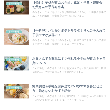
【悩む】子供が喜ぶお弁当。遠足・学童・運動会！
手作り料理
お父さんの手作り弁当。
みなさん、こんにちは！子供が長期休みに入ると、小学校低学年で
あるうちの娘は、学童保育に行く様になりま...
【手料理】バカ受けポテトサラダ！りんごを入れて
手作り料理
子供ウケが抜群に！
みなさん、こんにちは！みなさんは、自宅でポテトサラダって作り
ますか？今回は、私流のリンゴ入りポテトサ...
お父さんでも簡単にすぐ作れる小学生が喜ぶキャラ
手作り料理
弁BEST5
こんにちは、みなさん！今日はお父さんでも子供たち向けに、簡単
に作れる、小学生が喜ぶキャラ弁のベスト5...
簡単調理＆手軽なお弁当でパパやママを喜ばせよ
手作り料理
う！飽きないおかずを紹介
こんにちは、みなさん！今日は特別な日に、特別な人へのお弁当作
りについてお話ししましょう。そうです、今...