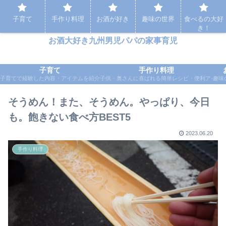
パパの家事育児など実体験をもとに応援するブログ
子育て
手作り料理
お酒が好き
趣味の世界
食べるの大好
き！
お酒大好き九州男児パパの家事育児
子育て
手作り料理
子育てで経験した内容・アイテムを紹介
子供・奥さんに喜ばれる簡単レシピ・便利アイテ
趣味
そうめん！また、そうめん。やっぱり、今日
も。飽きない食べ方BEST5
2023.06.20
手作り料理