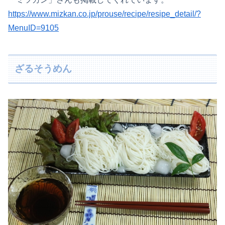
https://www.mizkan.co.jp/prouse/recipe/resipe_detail/?
MenuID=9105
ざるそうめん