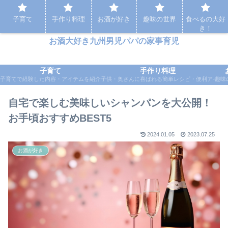
パパの家事育児など実体験をもとに応援するブログ
子育て
手作り料理
お酒が好き
趣味の世界
食べるの大好
き！
お酒大好き九州男児パパの家事育児
子育て
手作り料理
子育てで経験した内容・アイテムを紹介
子供・奥さんに喜ばれる簡単レシピ・便利アイテ
趣味
自宅で楽しむ美味しいシャンパンを大公開！
お手頃おすすめBEST5
2024.01.05
2023.07.25
お酒が好き