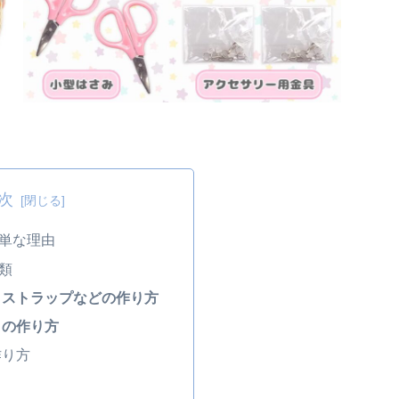
次
単な理由
類
、ストラップなどの作り方
トの作り方
作り方