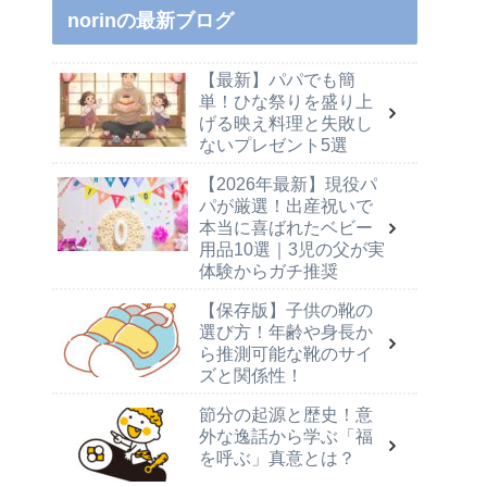
norinの最新ブログ
【最新】パパでも簡
単！ひな祭りを盛り上
げる映え料理と失敗し
ないプレゼント5選
【2026年最新】現役パ
パが厳選！出産祝いで
本当に喜ばれたベビー
用品10選｜3児の父が実
体験からガチ推奨
【保存版】子供の靴の
選び方！年齢や身長か
ら推測可能な靴のサイ
ズと関係性！
節分の起源と歴史！意
外な逸話から学ぶ「福
を呼ぶ」真意とは？