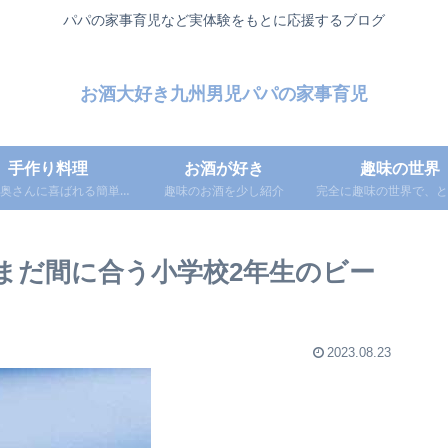
パパの家事育児など実体験をもとに応援するブログ
お酒大好き九州男児パパの家事育児
手作り料理
お酒が好き
趣味の世界
奥さんに喜ばれる簡単レ
趣味のお酒を少し紹介
完全に趣味の世界で、と
便利アイテム・調味料な
浅い知識をつぶやき投
どを紹介
まだ間に合う小学校2年生のビー
2023.08.23