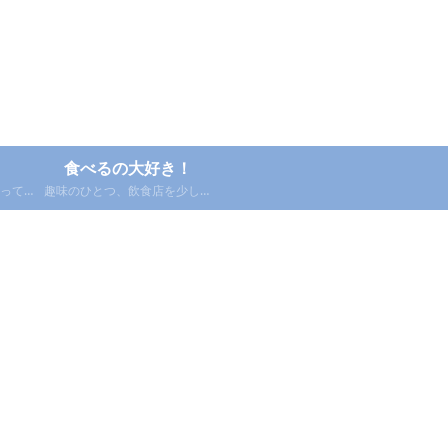
食べるの大好き！
っても
趣味のひとつ、飲食店を少し紹
稿。
介