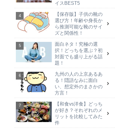
イスBEST5
【保存版】子供の靴の
選び方！年齢や身長か
ら推測可能な靴のサイ
ズと関係性！
面白ネタ！究極の選
択！どっちを選ぶ？初
対面でも盛り上がる話
題！
九州の人の上京あるあ
る！隠語なみに面白
い、想定外のまさかの
方言！
【和食vs洋食】どっち
が好き？それぞれのメ
リットを比較してみた
件