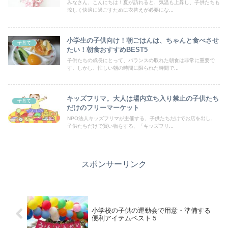
みなさん、こんにちは！夏が訪れると、気温も上昇し、子供たちも
涼しく快適に過ごすために衣替えが必要にな...
小学生の子供向け！朝ごはんは、ちゃんと食べさせ
子育て
たい！朝食おすすめBEST5
子供たちの成長にとって、バランスの取れた朝食は非常に重要で
す。しかし、忙しい朝の時間に限られた時間で...
キッズフリマ。大人は場内立ち入り禁止の子供たち
子育て
だけのフリーマーケット
NPO法人キッズフリマが主催する、子供たちだけでお店を出し、
子供たちだけで買い物をする、「キッズフリ...
スポンサーリンク
小学校の子供の運動会で用意・準備する
便利アイテムベスト５