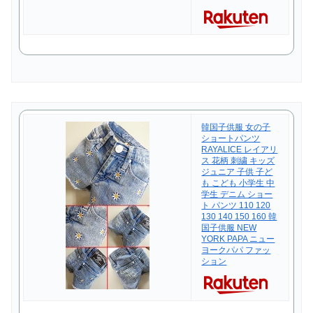
韓国子供服 女の子
ショートパンツ
RAYALICE レイアリ
ス 花柄 刺繍 キッズ
ジュニア 子供 子ど
も こども 小学生 中
学生 デニム ショー
ト パンツ 110 120
130 140 150 160 韓
国子供服 NEW
YORK PAPA ニュー
ヨークパパ ファッ
ション