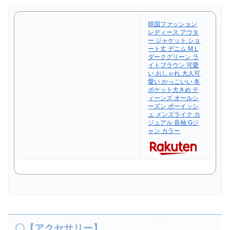
韓国ファッション
レディース アウタ
ー ジャケット ショ
ート丈 デニム M L
ダークグリーン ラ
イトブラウン 可愛
い おしゃれ 大人可
愛い かっこいい 冬
ポケット大きめ テ
ィーンズ オールシ
ーズン ボーイッシ
ュ メンズライク カ
ジュアル 長袖 Gジ
ャン カラー
〇【アクセサリー】