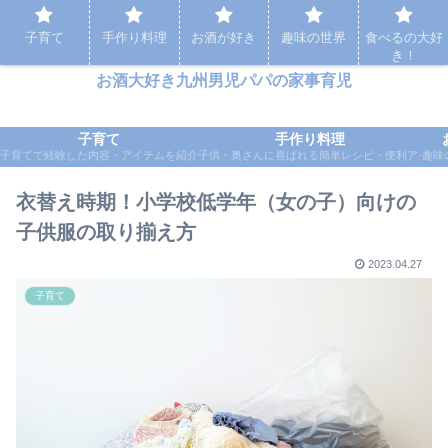
パパの家事育児など実体験をもとに応援するブログ
子育て
手作り料理
お酒が好き
趣味の世界
食べるの大好
き！
お酒大好き九州男児パパの家事育児
子育て
手作り料理
子育てで経験した内容・アイテムを紹介
子供・奥さんに喜ばれる簡単レシピ・便利アイテ
趣味
衣替え時期！小学校低学年（女の子）向けの
子供服の取り揃え方
2023.04.27
子育て