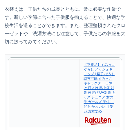
衣替えは、子供たちの成長とともに、常に必要な作業で
す。新しい季節に合った子供服を揃えることで、快適な学
校生活を送ることができます。また、整理整頓されたクロ
ーゼットや、洗濯方法にも注意して、子供たちの衣服を大
切に扱ってみてください。
【正規品】すみっコ
ぐらし メッシュキ
ャップ | 帽子 ぼうし
調整可能 すみっこ
キャラクター 日除
け 日よけ 熱中症 対
策 外遊び UV対策 キ
ッズ ジュニア 女の
子 ガールズ 子供 こ
ども かわいい 可愛
い おすすめ