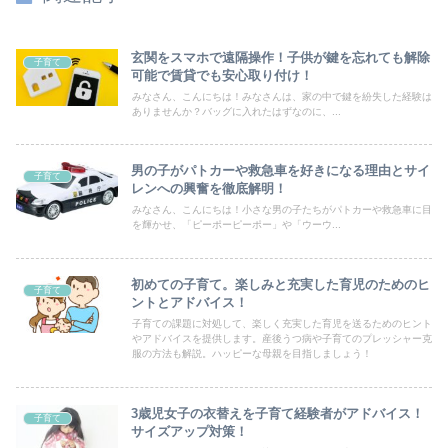
玄関をスマホで遠隔操作！子供が鍵を忘れても解除
子育て
可能で賃貸でも安心取り付け！
みなさん、こんにちは！みなさんは、家の中で鍵を紛失した経験は
ありませんか？バッグに入れたはずなのに、...
男の子がパトカーや救急車を好きになる理由とサイ
子育て
レンへの興奮を徹底解明！
みなさん、こんにちは！小さな男の子たちがパトカーや救急車に目
を輝かせ、「ピーポーピーポー」や「ウーウ...
初めての子育て。楽しみと充実した育児のためのヒ
子育て
ントとアドバイス！
子育ての課題に対処して、楽しく充実した育児を送るためのヒント
やアドバイスを提供します。産後うつ病や子育てのプレッシャー克
服の方法も解説。ハッピーな母親を目指しましょう！
3歳児女子の衣替えを子育て経験者がアドバイス！
子育て
サイズアップ対策！