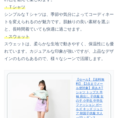
・Ｔシャツ
シンプルなＴシャツは、季節や気分によってコーディネー
トを変えられるのが魅力です。肌触りの良い素材を選ぶ
と、長時間着ていても快適に過ごせます。
・スウェット
スウェットは、柔らかな生地で動きやすく、保温性にも優
れています。カジュアルな印象が強いですが、上品なデザ
インのものもあるので、様々なシーンで活躍します。
【セール】【送料無
料】【2点までメー
ル便対象】肩あきT
シャツ トップス 半
袖 肩出し 子供服 女
の子 小学生 中学生
ファッション ガー
ルズ キッズ ジュニ
ア 韓国子供服 大人
っぽい ダンス