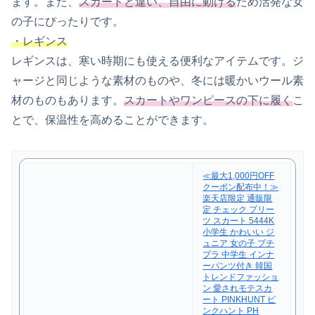
ます。また、
スカートと違い、自由に動ける
ため活発な女
の子にぴったりです。
・レギンス
レギンスは、寒い時期にも使える便利なアイテムです。ジ
ャージと同じような素材のものや、冬には暖かいウール素
材のものもあります。
スカートやワンピースの下に履く
こ
とで、保温性を高めることができます。
≪最大1,000円OFF
クーポン配布中！≫
楽天店限定 通販限
定 チェック プリー
ツ スカート 5444K
小学生 かわいい ジ
ュニア 女の子 プチ
プラ 中学生 インナ
ーパンツ付き 韓国
トレンドファッショ
ン 愛されモテスカ
ート PINKHUNT ピ
ンクハント PH