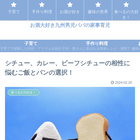
パパの家事育児など実体験をもとに応援するブログ
子育て
手作り料理
お酒が好き
趣味の世界
食べるの大好
き！
お酒大好き九州男児パパの家事育児
子育て
手作り料理
子育てで経験した内容・アイテムを紹介
子供・奥さんに喜ばれる簡単レシピ・便利アイテ
趣味
シチュー、カレー、ビーフシチューの相性に
悩むご飯とパンの選択！
2024.02.20
食べるの大好き！