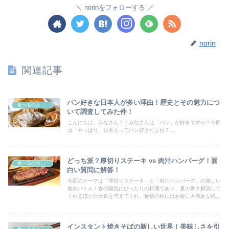
norinをフォローする
norin
関連記事
パン好きな日本人が多い理由！歴史とその魅力につ
食べるの大好き！
いて調査してみた件！
こんにちは、みなさん！！みなさんは「パン」が好きですか？今回
は「やっぱり、日本人ってパン好きだよね？...
どっち派？厚切りステーキ vs 肉汁ハンバーグ！面
食べるの大好き！
白い質問に解答！
今回のテーマは「厚切りステーキ」と「肉汁ハンバーグ」の激しい
食欲バトル！春の陽気にぴったりの料理であり、夏の暑さ解消して
くれるほどの元気を与えてくれ、食欲の秋にはお腹に大満足な絶品
料理であり、冬の寒さも吹き飛ばす、そんな美味しいお肉について
のお話。
インスタント焼きそばの新しい世界！美味しさを引
食べるの大好き！