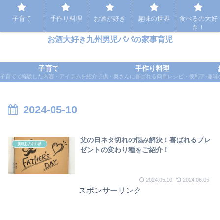
パパの家事育児など実体験をもとに応援するブログ
子育て
手作り料理
お酒が好き
趣味の世界
食べるの大好
き！
お酒大好き九州男児パパの家事育児
子育て
手作り料理
子育てで経験した内容・アイテムを紹介
子供・奥さんに喜ばれる簡単レシピ・便利アイテ
趣味
2024-05-10
父の日ネタ切れの悩み解決！喜ばれるプレ
趣味の世界
ゼントの変わり種をご紹介！
2024.05.10
2024.06.05
スポンサーリンク