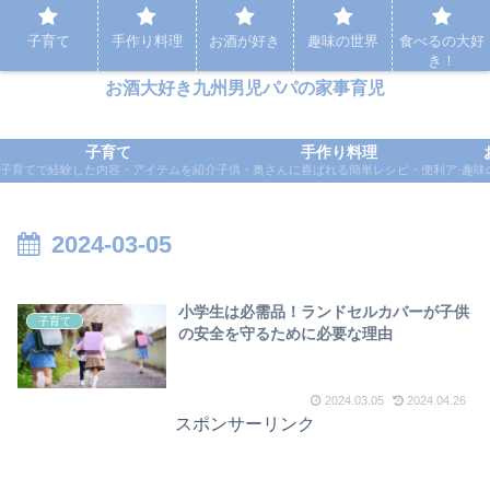
パパの家事育児など実体験をもとに応援するブログ
子育て
手作り料理
お酒が好き
趣味の世界
食べるの大好
き！
お酒大好き九州男児パパの家事育児
子育て
手作り料理
子育てで経験した内容・アイテムを紹介
子供・奥さんに喜ばれる簡単レシピ・便利アイテ
趣味
2024-03-05
小学生は必需品！ランドセルカバーが子供
子育て
の安全を守るために必要な理由
2024.03.05
2024.04.26
スポンサーリンク