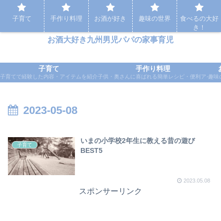
パパの家事育児など実体験をもとに応援するブログ
子育て
手作り料理
お酒が好き
趣味の世界
食べるの大好
き！
お酒大好き九州男児パパの家事育児
子育て
手作り料理
子育てで経験した内容・アイテムを紹介
子供・奥さんに喜ばれる簡単レシピ・便利アイテ
趣味
2023-05-08
いまの小学校2年生に教える昔の遊び
子育て
BEST5
2023.05.08
スポンサーリンク