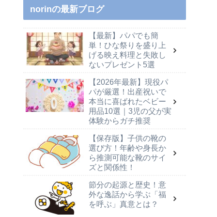
norinの最新ブログ
【最新】パパでも簡
単！ひな祭りを盛り上
げる映え料理と失敗し
ないプレゼント5選
【2026年最新】現役パ
パが厳選！出産祝いで
本当に喜ばれたベビー
用品10選｜3児の父が実
体験からガチ推奨
【保存版】子供の靴の
選び方！年齢や身長か
ら推測可能な靴のサイ
ズと関係性！
節分の起源と歴史！意
外な逸話から学ぶ「福
を呼ぶ」真意とは？