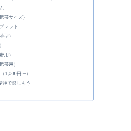
ム
（携帯サイズ）
タブレット
（薄型）
）
携帯用）
（携帯用）
ド（1,000円〜）
精神で楽しもう