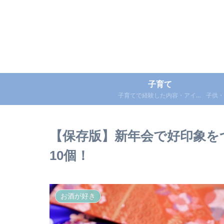
子育て
子育てで経験した内容・アイテ
子供・
ムを紹介
シピ・
【保存版】新年会で好印象を
10個！
お酒が好き