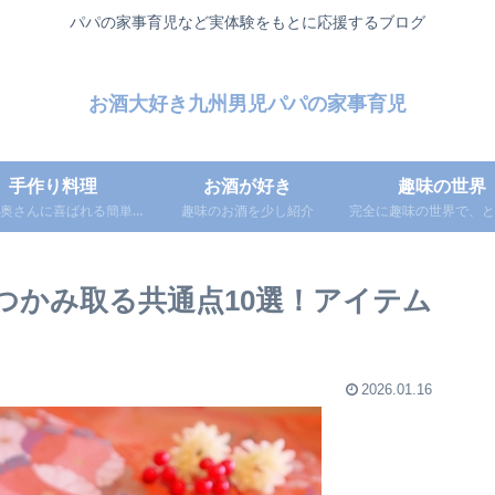
パパの家事育児など実体験をもとに応援するブログ
お酒大好き九州男児パパの家事育児
手作り料理
お酒が好き
趣味の世界
奥さんに喜ばれる簡単レ
趣味のお酒を少し紹介
完全に趣味の世界で、と
便利アイテム・調味料な
浅い知識をつぶやき投
どを紹介
つかみ取る共通点10選！アイテム
2026.01.16