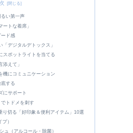
次
明るい第一声
スマートな着席」
ピード感
ない「デジタルデトックス」
手にスポットライトを当てる
一言添えて」
」を機にコミュニケーション
徹底する
ーズにサポート
ル」でトドメを刺す
乗り切る「好印象＆便利アイテム」10選
イプ）
ッシュ（アルコール・除菌）