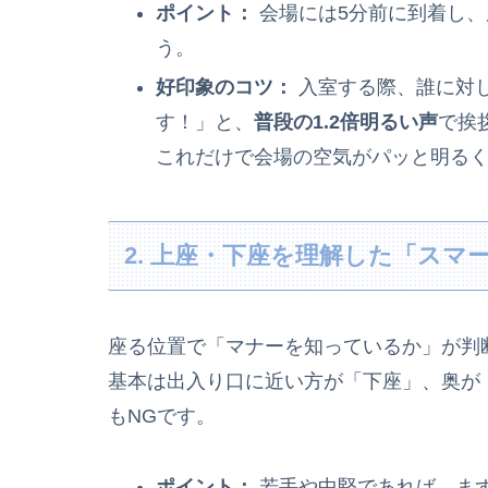
ポイント：
会場には5分前に到着し、
う。
好印象のコツ：
入室する際、誰に対
す！」と、
普段の1.2倍明るい声
で挨
これだけで会場の空気がパッと明る
2. 上座・下座を理解した「スマ
座る位置で「マナーを知っているか」が判
基本は出入り口に近い方が「下座」、奥が
もNGです。
ポイント：
若手や中堅であれば、ま