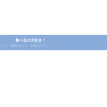
食べるの大好き！
っても
趣味のひとつ、飲食店を少し紹
稿。
介