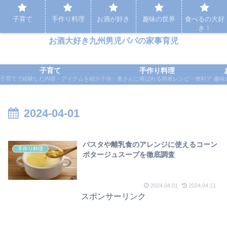
パパの家事育児など実体験をもとに応援するブログ
子育て
手作り料理
お酒が好き
趣味の世界
食べるの大好
き！
お酒大好き九州男児パパの家事育児
子育て
手作り料理
子育てで経験した内容・アイテムを紹介
子供・奥さんに喜ばれる簡単レシピ・便利アイテ
趣味
2024-04-01
パスタや離乳食のアレンジに使えるコーン
手作り料理
ポタージュスープを徹底調査
2024.04.01
2024.04.11
スポンサーリンク