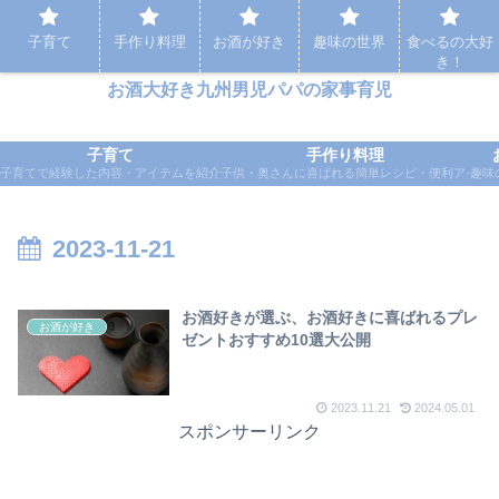
パパの家事育児など実体験をもとに応援するブログ
子育て
手作り料理
お酒が好き
趣味の世界
食べるの大好
き！
お酒大好き九州男児パパの家事育児
子育て
手作り料理
子育てで経験した内容・アイテムを紹介
子供・奥さんに喜ばれる簡単レシピ・便利アイテ
趣味
2023-11-21
お酒好きが選ぶ、お酒好きに喜ばれるプレ
お酒が好き
ゼントおすすめ10選大公開
2023.11.21
2024.05.01
スポンサーリンク